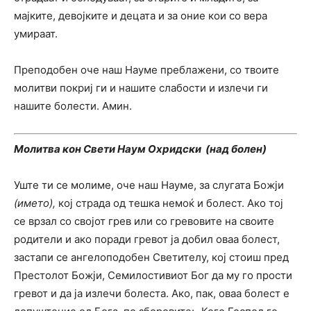
мајките, девојките и децата и за оние кои со вера
умираат.
Преподобен оче наш Науме преблажени, со твоите
молитви покриј ги и нашите слабости и излечи ги
нашите болести. Амин.
Молитва кон Свети Наум Охридски (над болен)
Уште ти се молиме, оче наш Науме, за слугата Божји
(името),
кој страда од тешка немоќ и болест. Ако тој
се врзал со својот грев или со гревовите на своите
родители и ако поради гревот ја добил оваа болест,
застапи се ангелоподобен Светителу, кој стоиш пред
Престолот Божји, Семилостивиот Бог да му го прости
гревот и да ја излечи болеста. Ако, пак, оваа болест е