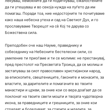
лекуваш, немоќните да ги подигнуваш, ожалостените
да ги утешуваш и во секоја нужда на луѓето да им
помагаш. Поради тоа, ние недостојните те почитуваме
како наша небесна утеха и сад на Светиот Дух, и го
прославуваме Творецот на сè Кој те дарува со
Божествена сила.
Преподобен оче наш Науме, праведнику и
собеседнику на Небесните бестелесни сили, со
умиление ти приоѓаме и ти се молиме: не престанувај,
пред престолот на Пресветата Троица, да се молиш и
застапуваш за сиот православен христијански народ,
за епископите, свештениците, ѓаконите и монасите, за
властите, за дарителите и помагачите во твоите
манастири и цркви, за оние кои со вера доаѓаат да се
поклонат на твоите свети мошти и твојата чудотворна
икона, за праведниците и грешниците, за оние кои
страдаат и боледуваат, за старите и младите, за