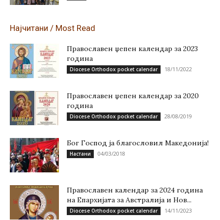
Најчитани / Most Read
Православен џепен календар за 2023
година
18/11/2022
Diocese Orthodox pocket calendar
Православен џепен календар за 2020
година
28/08/2019
Diocese Orthodox pocket calendar
Бог Господ ја благословил Македонија!
04/03/2018
Настани
Православен календар за 2024 година
на Епархијата за Австралија и Нов...
14/11/2023
Diocese Orthodox pocket calendar