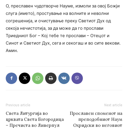
О, преславен чудотворче Науме, измоли за овој Божји
слуга
(им
ето), простување на волните и неволни
согрешенија, и очистување преку Светиот Дух од
секоја нечистотија, за да може да го прослави
Триедниот Бог – Кој тебе те прослави – Отецот и
Синот и Светиот Дух, сега и секогаш и во сите векови.
Амин.
Previous article
Next article
Света Литургија во
Прославен споменот на
црквата Света Богородица
преподобниот Наум
– Пречиста во Ливерпул
Охридски во неговиот