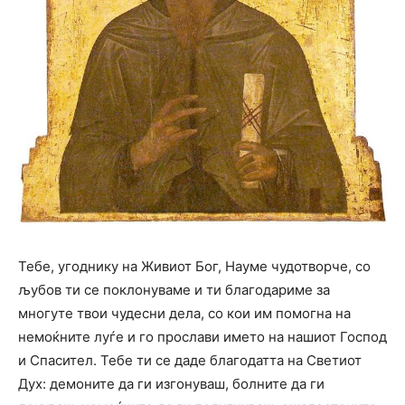
Тебе, угоднику на Живиот Бог, Науме чудотворче, со
љубов ти се поклонуваме и ти благодариме за
многуте твои чудесни дела, со кои им помогна на
немоќните луѓе и го прослави името на нашиот Господ
и Спасител. Тебе ти се даде благодатта на Светиот
Дух: демоните да ги изгонуваш, болните да ги