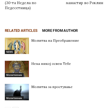
(30-та Недела по
манастир во Роклин
Педесетница)
RELATED ARTICLES
MORE FROM AUTHOR
Молитва на Преображение
NEWS
Нема никој освен Тебе
Молитвеник
Молитва за простување
Молитвеник