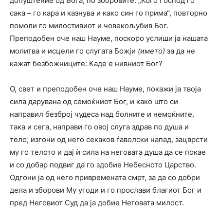
допуштение од Бога, по зборовите: „Кого Господ го
сака – го кара и казнува и како син го прима“, повторно
помоли го милостивиот и човекољубив Бог.
Преподобен оче наш Науме, поскоро услиши ја нашата
молитва и исцели го слугата Божји
(името)
за да не
кажат безбожниците: Каде е нивниот Бог?
О, свет и преподобен оче наш Науме, покажи ја твоја
сила дарувана од семоќниот Бог, и како што си
направил безброј чудеса над болните и немоќните,
така и сега, направи го овој слуга здрав по душа и
тело; изгони од него секаков ѓаволски напад, зацврсти
му го телото и дај ѝ сила на неговата душа да се покае
и со добар подвиг да го здобие Небесното Царство.
Одгони ја од него привремената смрт, за да со добри
дела и зборови Му угоди и го прослави благиот Бог и
пред Неговиот Суд да ја добие Неговата милост.