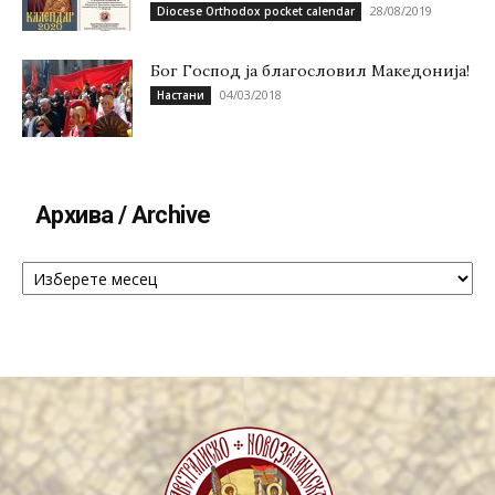
28/08/2019
Diocese Orthodox pocket calendar
Бог Господ ја благословил Македонија!
04/03/2018
Настани
Архива / Archive
Архива
/
Archive