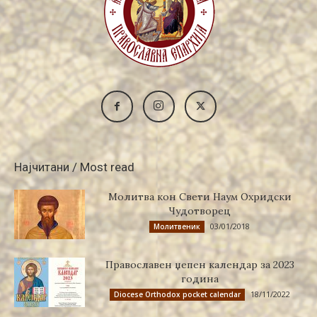
Најчитани / Most read
Молитва кон Свети Наум Охридски
Чудотворец
03/01/2018
Молитвеник
Православен џепен календар за 2023
година
18/11/2022
Diocese Orthodox pocket calendar