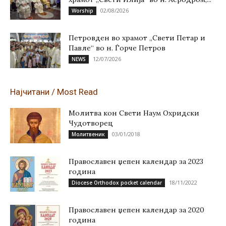
02/08/2026
Worship
Петровден во храмот „Свети Петар и
Павле“ во н. Ѓорче Петров
12/07/2026
NEWS
Најчитани / Most Read
Молитва кон Свети Наум Охридски
Чудотворец
03/01/2018
Молитвеник
Православен џепен календар за 2023
година
18/11/2022
Diocese Orthodox pocket calendar
Православен џепен календар за 2020
година