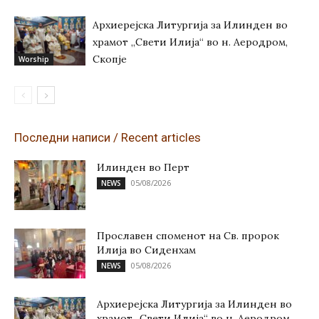
Архиерејска Литургија за Илинден во
храмот „Свети Илија“ во н. Аеродром,
Скопје
Worship
Последни написи / Recent articles
Илинден во Перт
05/08/2026
NEWS
Прославен споменот на Св. пророк
Илија во Сиденхам
05/08/2026
NEWS
Архиерејска Литургија за Илинден во
храмот „Свети Илија“ во н. Аеродром,...