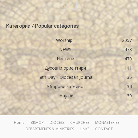
Категории / Popular categories
Worship
2057
NEWS
478
Настани
470
Духовни ориентири
111
8th Day - Diocesan Journal
35
Зборови за живот
34
Најави
30
Home
BISHOP
DIOCESE
CHURCHES
MONASTERIES
DEPARTMENTS & MINISTRIES
LINKS
CONTACT