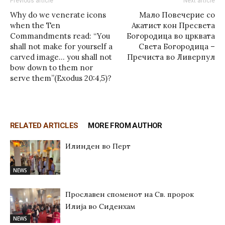
Previous article
Next article
Why do we venerate icons
Мало Повечерие со
when the Ten
Акатист кон Пресвета
Commandments read: “You
Богородица во црквата
shall not make for yourself a
Света Богородица –
carved image… you shall not
Пречиста во Ливерпул
bow down to them nor
serve them”(Exodus 20:4,5)?
RELATED ARTICLES
MORE FROM AUTHOR
Илинден во Перт
NEWS
Прославен споменот на Св. пророк
Илија во Сиденхам
NEWS