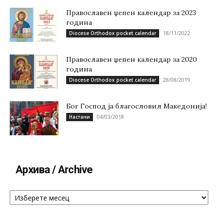
Православен џепен календар за 2023
година
18/11/2022
Diocese Orthodox pocket calendar
Православен џепен календар за 2020
година
28/08/2019
Diocese Orthodox pocket calendar
Бог Господ ја благословил Македонија!
04/03/2018
Настани
Архива / Archive
Архива
/
Archive