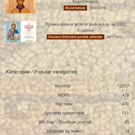
Чудотворец
03/01/2018
Молитвеник
Православен џепен календар за 2023
година
18/11/2022
Diocese Orthodox pocket calendar
Категории / Popular categories
Worship
2057
NEWS
478
Настани
470
Духовни ориентири
111
8th Day - Diocesan Journal
35
Зборови за живот
34