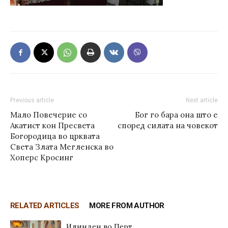
Previous article
Next article
Мало Повечерие со
Бог го бара она што е
Акатист кон Пресвета
според силата на човекот
Богородица во црквата
Света Злата Мегленска во
Хоперс Кросинг
RELATED ARTICLES
MORE FROM AUTHOR
Илинден во Перт