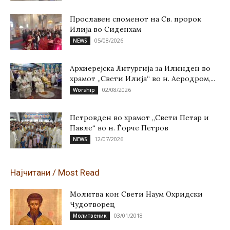
Прославен споменот на Св. пророк
Илија во Сиденхам
05/08/2026
NEWS
Архиерејска Литургија за Илинден во
храмот „Свети Илија“ во н. Аеродром,...
02/08/2026
Worship
Петровден во храмот „Свети Петар и
Павле“ во н. Ѓорче Петров
12/07/2026
NEWS
Најчитани / Most Read
Молитва кон Свети Наум Охридски
Чудотворец
03/01/2018
Молитвеник