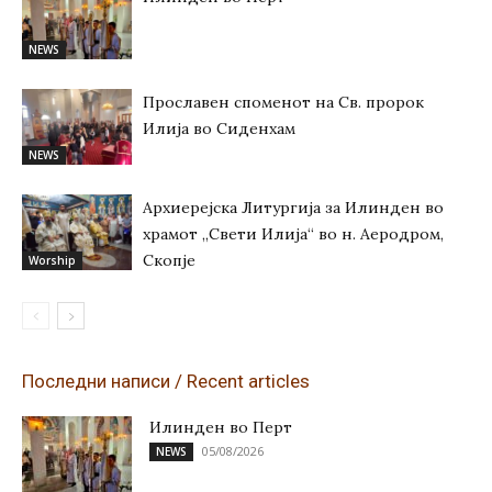
NEWS
Прославен споменот на Св. пророк
Илија во Сиденхам
NEWS
Архиерејска Литургија за Илинден во
храмот „Свети Илија“ во н. Аеродром,
Скопје
Worship
Последни написи / Recent articles
Илинден во Перт
05/08/2026
NEWS