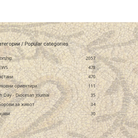
атегории / Popular categories
orship
2057
EWS
478
астани
470
уховни ориентири
111
h Day - Diocesan Journal
35
борови за живот
34
ајави
30