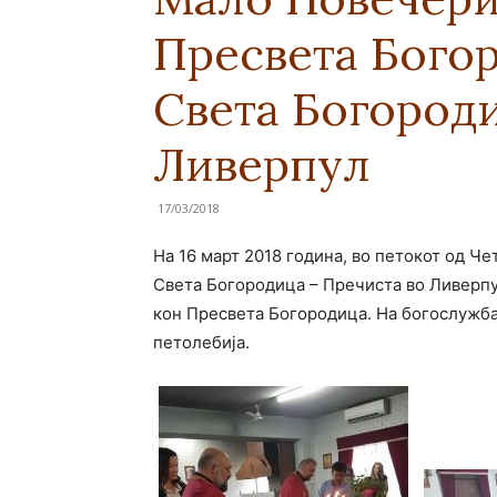
Пресвета Богор
Свeта Богороди
Ливерпул
17/03/2018
На 16 март 2018 година, во петокот од Че
Свeта Богородица – Пречиста во Ливерпу
кон Пресвета Богородица. На богослужб
петолебија.