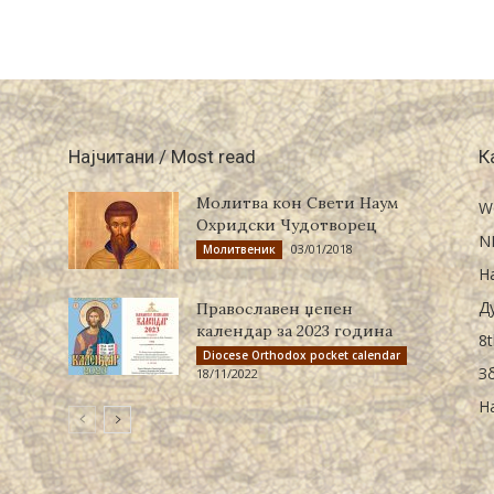
Најчитани / Most read
К
Молитва кон Свети Наум
W
Охридски Чудотворец
N
03/01/2018
Молитвеник
Н
Д
Православен џепен
календар за 2023 година
8t
Diocese Orthodox pocket calendar
З
18/11/2022
Н