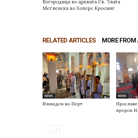
Богородица во црквата Св. Злата
Мегленска во Хоперс Кросинг
RELATED ARTICLES
MORE FROM
NEWS
NEWS
Илинден во Перт
Прославе
пророк И