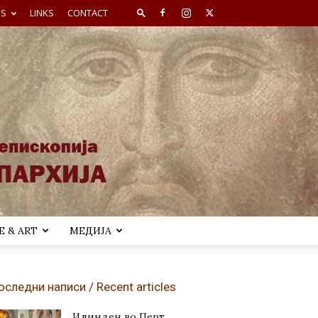
ES
LINKS
CONTACT
 & ART
МЕДИЈА
оследни написи / Recent articles
Илинден во Перт