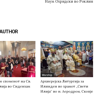
Наум Охридски во Роклин
 AUTHOR
Worship
н споменот на Св.
Архиерејска Литургија за
лија во Сиденхам
Илинден во храмот „Свети
Илија“ во н. Аеродром, Скопје