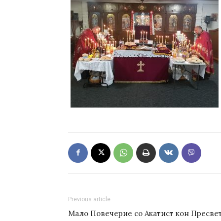
Previous article
Мало Повечерие со Акатист кон Пресве