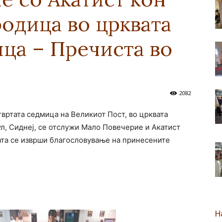
одица во црквата
новозеландска
ца – Пречиста во
Епархија
2082
твртата седмица на Великиот Пост, во црквата
л, Сиднеј, се отслужи Мало Повечерие и Акатист
ата се изврши благословување на принесените
Н