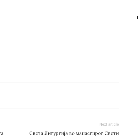
А
/
Ar
Next article
та
Света Литургија во манастирот Свети