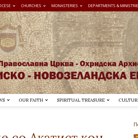
OCESE
CHURCHES
MONASTERIES
DEPARTMENTS & MINISTRI
WS
OUR FAITH
SPIRITUAL TREASURE
CULTURE
Австралиско-
П
е со Акатист кон