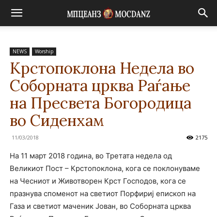
NEWS
Worship
Крстопоклона Недела во
Соборната црква Раѓање
на Пресвета Богородица
во Сиденхам
11/03/2018
2175
На 11 март 2018 година, во Третата недела од
Великиот Пост – Крстопоклона, кога се поклонуваме
на Чесниот и Животворен Крст Господов, кога се
празнува споменот на светиот Порфириј епископ на
Газа и светиот маченик Јован, во Соборната црква