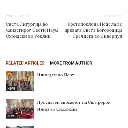
Previous article
Next article
Света Литургија во
Крстопоклона Недела во
манастирот Свети Наум
црквата Света Богородица
Охридски во Роклин
– Пречиста во Ливерпул
RELATED ARTICLES
MORE FROM AUTHOR
Илинден во Перт
NEWS
Прославен споменот на Св. пророк
Илија во Сиденхам
NEWS