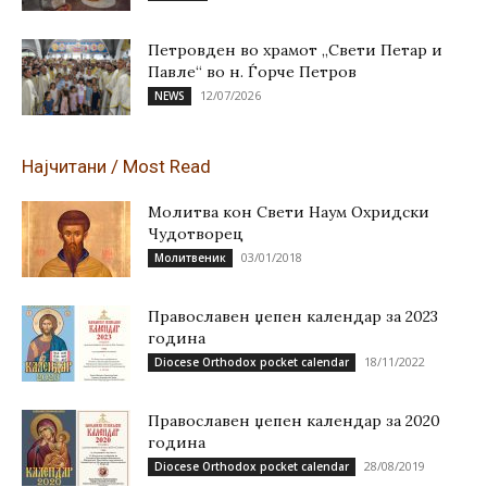
Петровден во храмот „Свети Петар и
Павле“ во н. Ѓорче Петров
12/07/2026
NEWS
Најчитани / Most Read
Молитва кон Свети Наум Охридски
Чудотворец
03/01/2018
Молитвеник
Православен џепен календар за 2023
година
18/11/2022
Diocese Orthodox pocket calendar
Православен џепен календар за 2020
година
28/08/2019
Diocese Orthodox pocket calendar