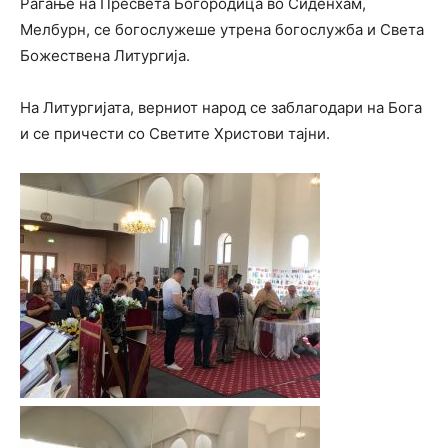
Раѓање на Пресвета Богородица во Сиденхам,
Мелбурн, се богослужеше утрена богослужба и Света
Божествена Литургија.
На Литургијата, верниот народ се заблагодари на Бога
и се причести со Светите Христови тајни.