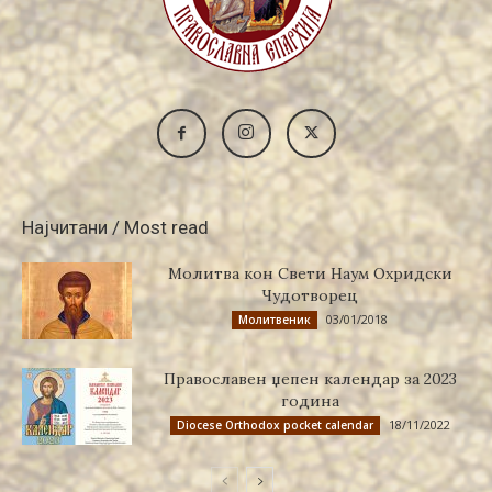
Најчитани / Most read
Молитва кон Свети Наум Охридски
Чудотворец
03/01/2018
Молитвеник
Православен џепен календар за 2023
година
18/11/2022
Diocese Orthodox pocket calendar