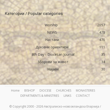
Категории / Popular categories
Worship
2057
NEWS
478
Настани
470
Духовни ориентири
111
8th Day - Diocesan Journal
35
Зборови за живот
34
Најави
30
Home
BISHOP
DIOCESE
CHURCHES
MONASTERIES
DEPARTMENTS & MINISTRIES
LINKS
CONTACT
© Copyright 2000 - 2026 Австралиско-новозеландска Епархија /