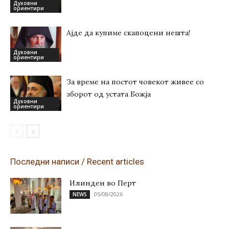
Духовни
ориентири
Ајде да купиме скапоцени нешта!
Духовни
ориентири
За време на постот човекот живее со
зборот од устата Божја
Духовни
ориентири
Последни написи / Recent articles
Илинден во Перт
05/08/2026
NEWS