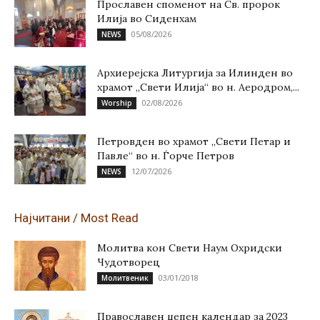
Прославен споменот на Св. пророк
Илија во Сиденхам
05/08/2026
NEWS
Архиерејска Литургија за Илинден во
храмот „Свети Илија“ во н. Аеродром,...
02/08/2026
Worship
Петровден во храмот „Свети Петар и
Павле“ во н. Ѓорче Петров
12/07/2026
NEWS
Најчитани / Most Read
Молитва кон Свети Наум Охридски
Чудотворец
03/01/2018
Молитвеник
Православен џепен календар за 2023