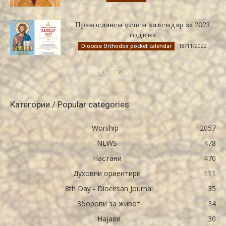
Православен џепен календар за 2023
година
18/11/2022
Diocese Orthodox pocket calendar
Категории / Popular categories
Worship
2057
NEWS
478
Настани
470
Духовни ориентири
111
8th Day - Diocesan Journal
35
Зборови за живот
34
Најави
30