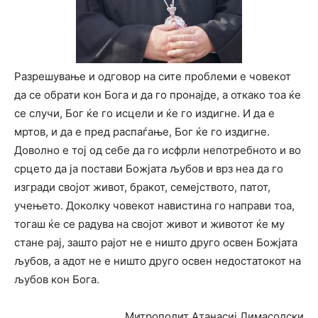
Разрешување и одговор на сите проблеми е човекот
да се обрати кон Бога и да го пронајде, а откако тоа ќе
се случи, Бог ќе го исцели и ќе го издигне. И да е
мртов, и да е пред распаѓање, Бог ќе го издигне.
Доволно е тој од себе да го исфрли непотребното и во
срцето да ја постави Божјата љубов и врз неа да го
изгради својот живот, бракот, семејството, патот,
учењето. Доколку човекот навистина го направи тоа,
тогаш ќе се радува на својот живот и животот ќе му
стане рај, зашто рајот не е ништо друго освен Божјата
љубов, а адот не е ништо друго освен недостатокот на
љубов кон Бога.
Митрополит Атанасиј Лимасолски