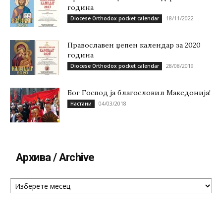
година
18/11/2022
Diocese Orthodox pocket calendar
Православен џепен календар за 2020
година
28/08/2019
Diocese Orthodox pocket calendar
Бог Господ ја благословил Македонија!
04/03/2018
Настани
Архива / Archive
Архива
/
Archive