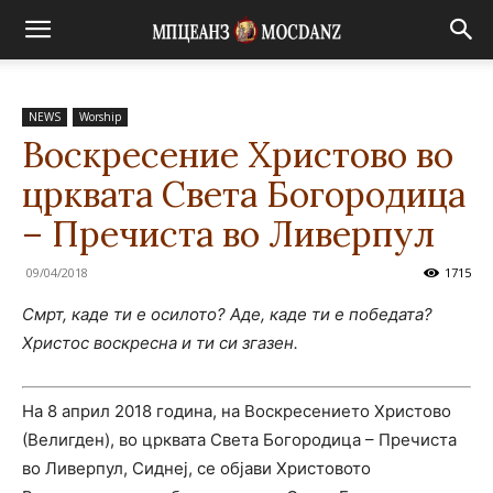
NEWS
Worship
Воскресение Христово во
црквата Света Богородица
– Пречиста во Ливерпул
09/04/2018
1715
Смрт, каде ти е осилото? Аде, каде ти е победата?
Христос воскресна и ти си згазен.
На 8 април 2018 година, на Воскресението Христово
(Велигден), во црквата Света Богородица – Пречиста
во Ливерпул, Сиднеј, се објави Христовото