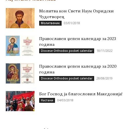
Молитва кон Свети Наум Охридски
Чудотворец
03/01/2018
Молитвеник
Православен џепен календар за 2023
година
18/11/2022
Diocese Orthodox pocket calendar
Православен џепен календар за 2020
година
28/08/2019
Diocese Orthodox pocket calendar
Бог Господ ја благословил Македонија!
04/03/2018
Настани