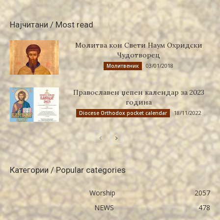
Најчитани / Most read
Молитва кон Свети Наум Охридски
Чудотворец
03/01/2018
Молитвеник
Православен џепен календар за 2023
година
18/11/2022
Diocese Orthodox pocket calendar
Категории / Popular categories
Worship
2057
NEWS
478