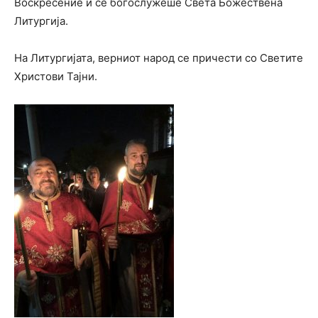
Воскресение и се богослужеше Света Божествена
Литургија.
На Литургијата, верниот народ се причести со Светите
Христови Тајни.