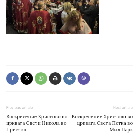
Previous article
Next article
Воскресение Христово во
Воскресение Христово во
црквата Свети Никола во
црквата Света Петка во
Престон
Мил Парк