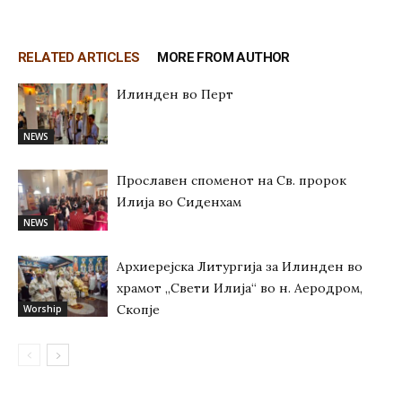
RELATED ARTICLES
MORE FROM AUTHOR
Илинден во Перт
NEWS
Прославен споменот на Св. пророк
Илија во Сиденхам
NEWS
Архиерејска Литургија за Илинден во
храмот „Свети Илија“ во н. Аеродром,
Скопје
Worship