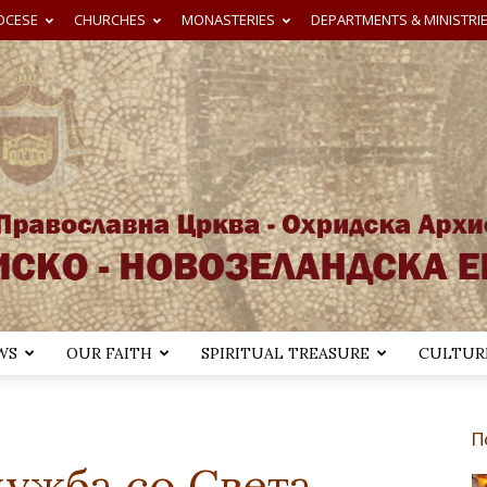
OCESE
CHURCHES
MONASTERIES
DEPARTMENTS & MINISTRI
WS
OUR FAITH
SPIRITUAL TREASURE
CULTURE
Австралиско-
П
ужба со Света