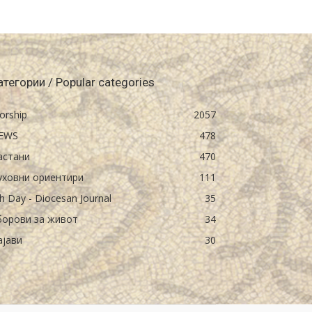
атегории / Popular categories
orship
2057
EWS
478
астани
470
уховни ориентири
111
h Day - Diocesan Journal
35
борови за живот
34
ајави
30