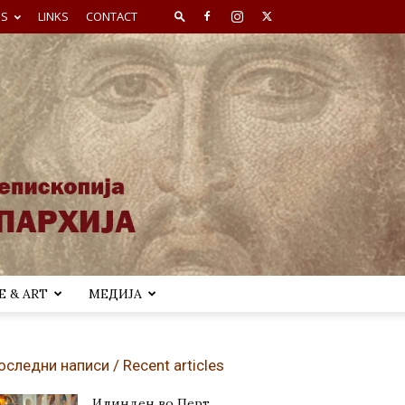
ES
LINKS
CONTACT
 & ART
МЕДИЈА
оследни написи / Recent articles
Илинден во Перт