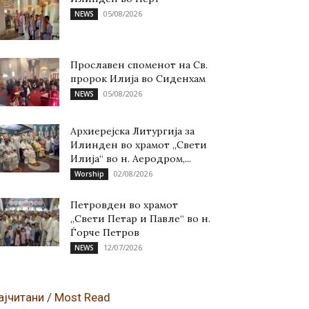
05/08/2026
NEWS
Прославен споменот на Св.
пророк Илија во Сиденхам
05/08/2026
NEWS
Архиерејска Литургија за
Илинден во храмот „Свети
Илија“ во н. Аеродром,...
02/08/2026
Worship
Петровден во храмот
„Свети Петар и Павле“ во н.
Ѓорче Петров
12/07/2026
NEWS
ајчитани / Most Read