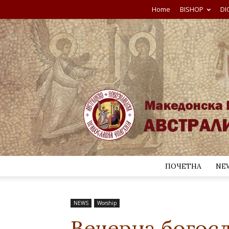
Home
BISHOP
DI
ПОЧЕТНА
NE
NEWS
Worship
Вечерна богосл