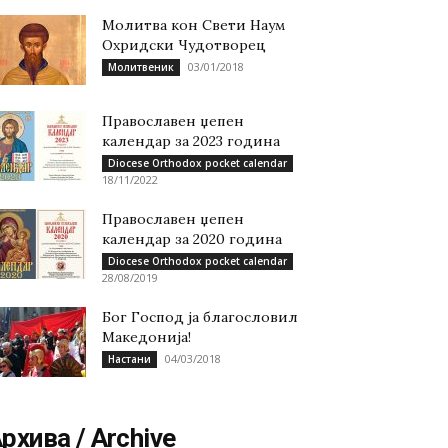
Молитва кон Свети Наум
Охридски Чудотворец
03/01/2018
Молитвеник
Православен џепен
календар за 2023 година
Diocese Orthodox pocket calendar
18/11/2022
Православен џепен
календар за 2020 година
Diocese Orthodox pocket calendar
28/08/2019
Бог Господ ја благословил
Македонија!
04/03/2018
Настани
рхива / Archive