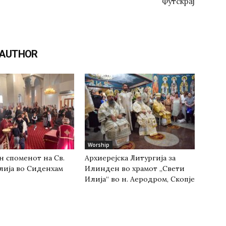
Футскрај
 AUTHOR
Worship
н споменот на Св.
Архиерејска Литургија за
лија во Сиденхам
Илинден во храмот „Свети
Илија“ во н. Аеродром, Скопје