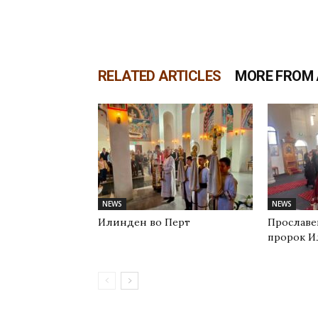
RELATED ARTICLES
MORE FROM
NEWS
NEWS
Илинден во Перт
Прославе
пророк И