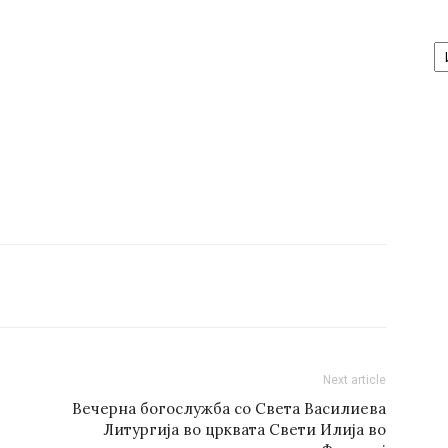
А
/
Ar
Next article
Вечерна богослужба со Света Василиева
Литургија во црквата Свети Илија во