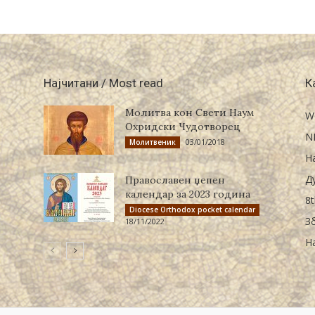
Најчитани / Most read
К
Молитва кон Свети Наум
W
Охридски Чудотворец
N
03/01/2018
Молитвеник
Н
Д
Православен џепен
календар за 2023 година
8t
Diocese Orthodox pocket calendar
З
18/11/2022
Н