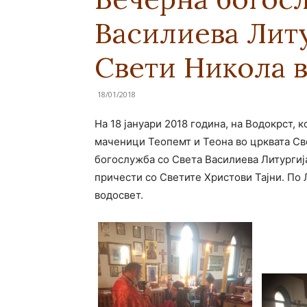
Василиева Литу
Свети Никола 
18/01/2018
На 18 јануари 2018 година, на Водокрст, 
маченици Теопемт и Теона во црквата Св
богослужба со Света Василиева Литургија
причести со Светите Христови Тајни. По
водосвет.