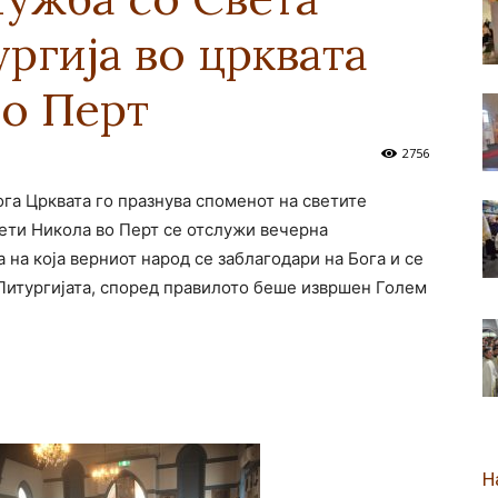
ргија во црквата
новозеландска
во Перт
2756
кога Црквата го празнува споменот на светите
Епархија
ети Никола во Перт се отслужи вечерна
 на која верниот народ се заблагодари на Бога и се
 Литургијата, според правилото беше извршен Голем
Н