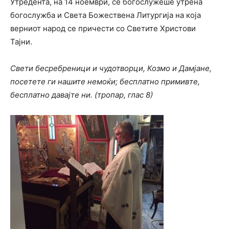
Утредента, на 14 ноември, се богослужеше утрена
богослужба и Света Божествена Литургија на која
верниот народ се причести со Светите Христови
Тајни.
Свети бесребреници и чудотворци, Козмо и Дамјане,
посетете ги нашите немоќи; бесплатно примивте,
бесплатно давајте ни. (тропар, глас 8)