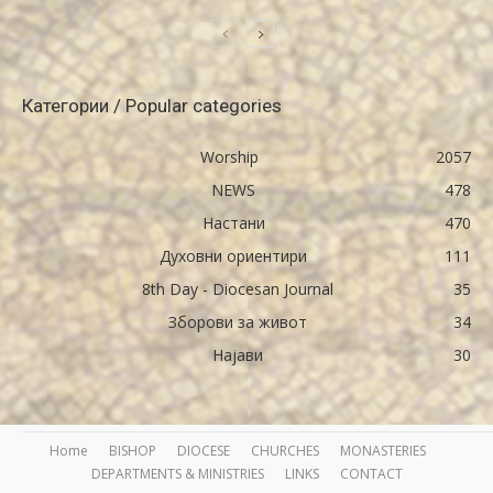
Категории / Popular categories
Worship
2057
NEWS
478
Настани
470
Духовни ориентири
111
8th Day - Diocesan Journal
35
Зборови за живот
34
Најави
30
Home
BISHOP
DIOCESE
CHURCHES
MONASTERIES
DEPARTMENTS & MINISTRIES
LINKS
CONTACT