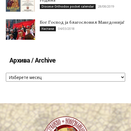
година
28/08/2019
Diocese Orthodox pocket calendar
Бог Господ ја благословил Македонија!
04/03/2018
Настани
Архива / Archive
Архива
/
Archive