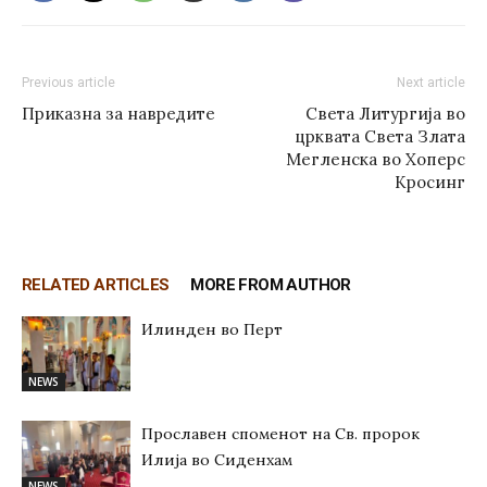
Previous article
Next article
Приказна за навредите
Света Литургија во
црквата Света Злата
Мегленска во Хоперс
Кросинг
RELATED ARTICLES
MORE FROM AUTHOR
Илинден во Перт
NEWS
Прославен споменот на Св. пророк
Илија во Сиденхам
NEWS