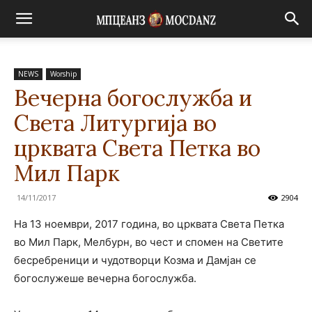
NEWS
Worship
Вечерна богослужба и
Света Литургија во
црквата Света Петка во
Мил Парк
14/11/2017
2904
На 13 ноември, 2017 година, во црквата Света Петка
во Мил Парк, Мелбурн, во чест и спомен на Светите
бесребреници и чудотворци Козма и Дамјан се
богослужеше вечерна богослужба.