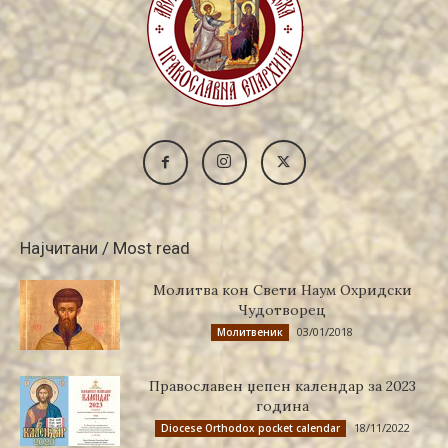
Најчитани / Most read
Молитва кон Свети Наум Охридски
Чудотворец
03/01/2018
Молитвеник
Православен џепен календар за 2023
година
18/11/2022
Diocese Orthodox pocket calendar