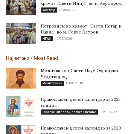
храмот „Свети Илија“ во н. Аеродром,...
02/08/2026
Worship
Петровден во храмот „Свети Петар и
Павле“ во н. Ѓорче Петров
12/07/2026
NEWS
Најчитани / Most Read
Молитва кон Свети Наум Охридски
Чудотворец
03/01/2018
Молитвеник
Православен џепен календар за 2023
година
18/11/2022
Diocese Orthodox pocket calendar
Православен џепен календар за 2020