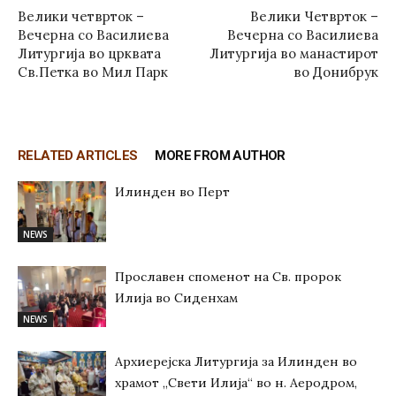
Велики четврток –
Велики Четврток –
Вечерна со Василиева
Вечерна со Василиева
Литургија во црквата
Литургија во манастирот
Св.Петка во Мил Парк
во Донибрук
RELATED ARTICLES
MORE FROM AUTHOR
Илинден во Перт
NEWS
Прославен споменот на Св. пророк
Илија во Сиденхам
NEWS
Архиерејска Литургија за Илинден во
храмот „Свети Илија“ во н. Аеродром,