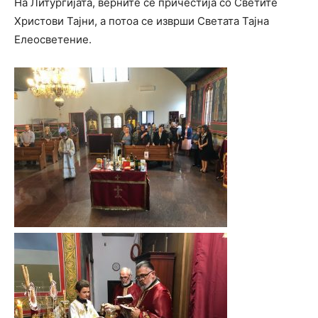
На Литургијата, верните се причестија со Светите
Христови Тајни, а потоа се изврши Светата Тајна
Елеосветение.