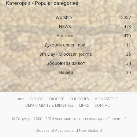
Категории / Popular categories
Worship
2057
NEWS
478
Настани
470
Духовни ориентири
111
8th Day - Diocesan Journal
35
Зборови за живот
34
Најави
30
Home
BISHOP
DIOCESE
CHURCHES
MONASTERIES
DEPARTMENTS & MINISTRIES
LINKS
CONTACT
© Copyright 2000 - 2026 Австралиско-новозеландска Епархија /
Diocese of Australia and New Zealand