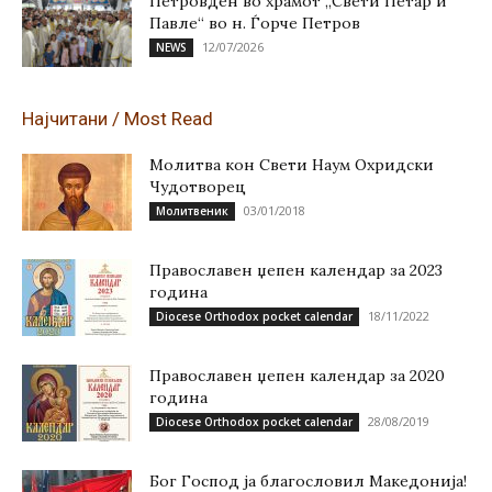
Петровден во храмот „Свети Петар и
Павле“ во н. Ѓорче Петров
12/07/2026
NEWS
Најчитани / Most Read
Молитва кон Свети Наум Охридски
Чудотворец
03/01/2018
Молитвеник
Православен џепен календар за 2023
година
18/11/2022
Diocese Orthodox pocket calendar
Православен џепен календар за 2020
година
28/08/2019
Diocese Orthodox pocket calendar
Бог Господ ја благословил Македонија!