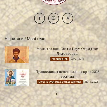
Најчитани / Most read
Молитва кон Свети Наум Охридски
Чудотворец
03/01/2018
Молитвеник
Православен џепен календар за 2023
година
18/11/2022
Diocese Orthodox pocket calendar