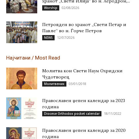
храмот „Свети Илија“ во н. Аеродром,...
02/08/2026
Worship
Петровден во храмот „Свети Петар и
Павле“ во н. Ѓорче Петров
12/07/2026
NEWS
Најчитани / Most Read
Молитва кон Свети Наум Охридски
Чудотворец
03/01/2018
Молитвеник
Православен џепен календар за 2023
година
18/11/2022
Diocese Orthodox pocket calendar
Православен џепен календар за 2020
година