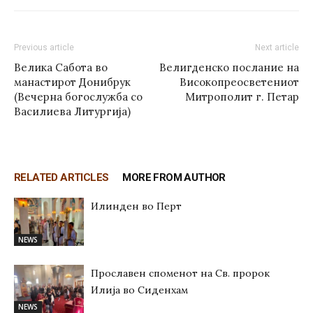
Previous article
Next article
Велика Сабота во
Велигденско послание на
манастирот Донибрук
Високопреосветениот
(Вечерна богослужба со
Митрополит г. Петар
Василиева Литургија)
RELATED ARTICLES
MORE FROM AUTHOR
Илинден во Перт
NEWS
Прославен споменот на Св. пророк
Илија во Сиденхам
NEWS