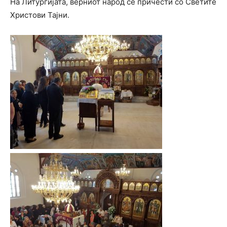
На Литургијата, верниот народ се причести со Светите
Христови Тајни.