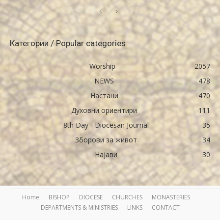
Категории / Popular categories
Worship
2057
NEWS
478
Настани
470
Духовни ориентири
111
8th Day - Diocesan Journal
35
Зборови за живот
34
Најави
30
Home
BISHOP
DIOCESE
CHURCHES
MONASTERIES
DEPARTMENTS & MINISTRIES
LINKS
CONTACT