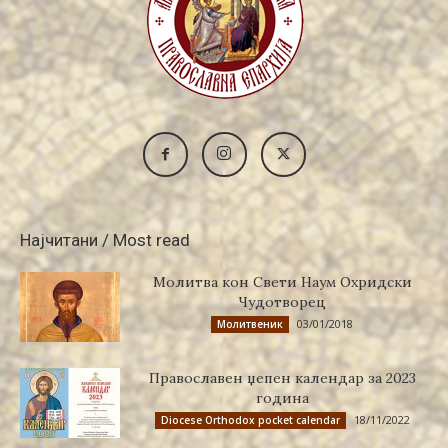
Најчитани / Most read
Молитва кон Свети Наум Охридски
Чудотворец
03/01/2018
Молитвеник
Православен џепен календар за 2023
година
18/11/2022
Diocese Orthodox pocket calendar