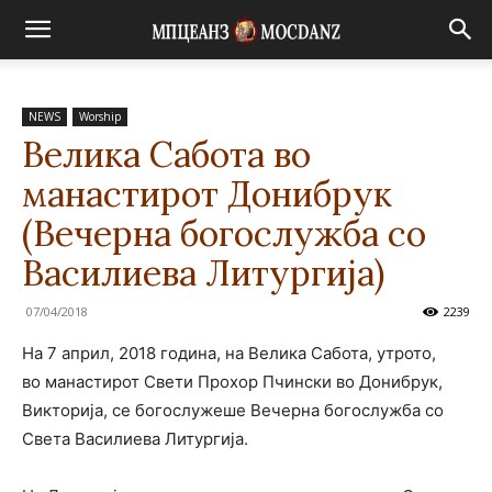
NEWS
Worship
Велика Сабота во
манастирот Донибрук
(Вечерна богослужба со
Василиева Литургија)
07/04/2018
2239
На 7 април, 2018 година, на Велика Сабота, утрото,
во манастирот Свети Прохор Пчински во Донибрук,
Викторија, се богослужеше Вечерна богослужба со
Света Василиева Литургија.