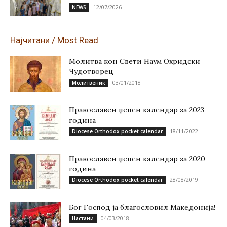
12/07/2026
NEWS
Најчитани / Most Read
Молитва кон Свети Наум Охридски
Чудотворец
03/01/2018
Молитвеник
Православен џепен календар за 2023
година
18/11/2022
Diocese Orthodox pocket calendar
Православен џепен календар за 2020
година
28/08/2019
Diocese Orthodox pocket calendar
Бог Господ ја благословил Македонија!
04/03/2018
Настани