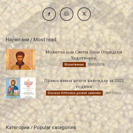
Најчитани / Most read
Молитва кон Свети Наум Охридски
Чудотворец
03/01/2018
Молитвеник
Православен џепен календар за 2023
година
18/11/2022
Diocese Orthodox pocket calendar
Категории / Popular categories