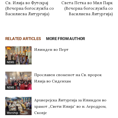
Св. Илија во Футскрај
Света Петка во Мил Парк
(Вечерна богослужба со
(Вечерна богослужба со
Василиева Литургија)
Василиева Литургија)
RELATED ARTICLES
MORE FROM AUTHOR
Илинден во Перт
NEWS
Прославен споменот на Св. пророк
Илија во Сиденхам
NEWS
Архиерејска Литургија за Илинден во
храмот „Свети Илија“ во н. Аеродром,
Скопје
Worship