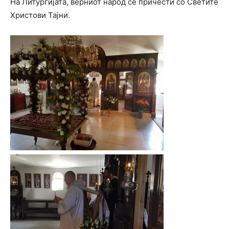
На Литургијата, верниот народ се причести со Светите
Христови Тајни.