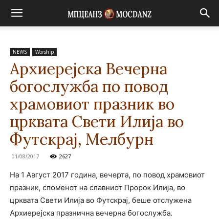
NEWS
Worship
Архиерејска Вечерна
богослужба по повод
храмовиот празник во
црквата Свети Илија во
Футскрај, Мелбурн
01/08/2017
2627
На 1 Август 2017 година, вечерта, по повод храмовиот
празник, споменот на славниот Пророк Илија, во
црквата Свети Илија во Футскрај, беше отслужена
Архиерејска празнична вечерна богослужба.