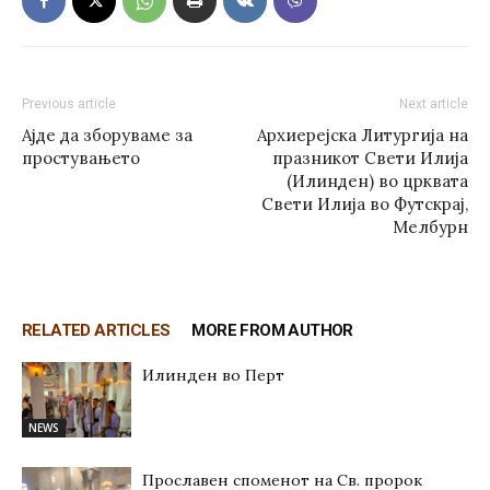
Previous article
Next article
Ајде да зборуваме за
Архиерејска Литургија на
простувањето
празникот Свети Илија
(Илинден) во црквата
Свети Илија во Футскрај,
Мелбурн
RELATED ARTICLES
MORE FROM AUTHOR
Илинден во Перт
NEWS
Прославен споменот на Св. пророк