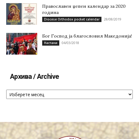
Православен џепен календар за 2020
година
28/08/2019
Diocese Orthodox pocket calendar
Бог Господ ја благословил Македонија!
04/03/2018
Настани
Архива / Archive
Архива
/
Archive