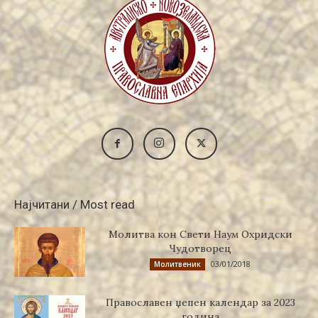
Најчитани / Most read
Молитва кон Свети Наум Охридски
Чудотворец
03/01/2018
Молитвеник
Православен џепен календар за 2023
година