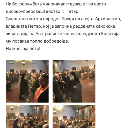
На богослужбата чиноначалствуваше Неговото
Високо-преосвештенство г. Петар.
Свештенството и народот Божји на својот Архипастир,
владиката Петар, кој ја започна редовната канонск
а
визитација на Австралиско-новозеландската Епархија,
му посакаа топло добредојде.
На многаја лета!