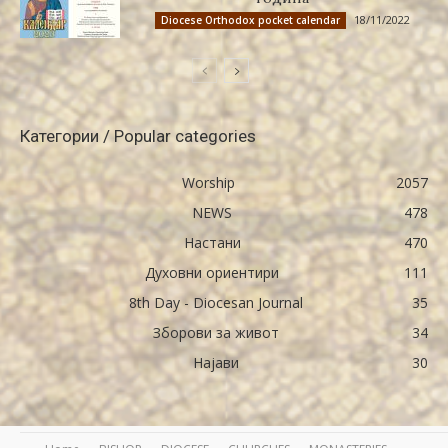
18/11/2022
Diocese Orthodox pocket calendar
Категории / Popular categories
Worship
2057
NEWS
478
Настани
470
Духовни ориентири
111
8th Day - Diocesan Journal
35
Зборови за живот
34
Најави
30