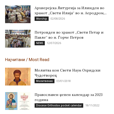
Архиерејска Литургија за Илинден во
храмот „Свети Илија“ во н. Аеродром,...
02/08/2026
Worship
Петровден во храмот „Свети Петар и
Павле“ во н. Ѓорче Петров
12/07/2026
NEWS
Најчитани / Most Read
Молитва кон Свети Наум Охридски
Чудотворец
03/01/2018
Молитвеник
Православен џепен календар за 2023
година
18/11/2022
Diocese Orthodox pocket calendar