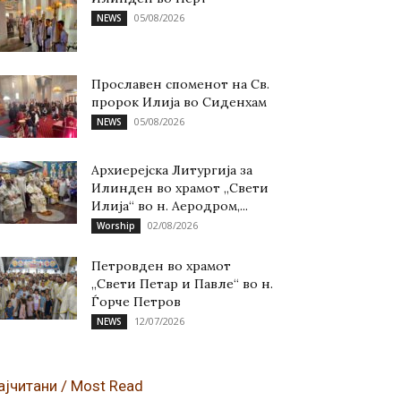
05/08/2026
NEWS
Прославен споменот на Св.
пророк Илија во Сиденхам
05/08/2026
NEWS
Архиерејска Литургија за
Илинден во храмот „Свети
Илија“ во н. Аеродром,...
02/08/2026
Worship
Петровден во храмот
„Свети Петар и Павле“ во н.
Ѓорче Петров
12/07/2026
NEWS
ајчитани / Most Read