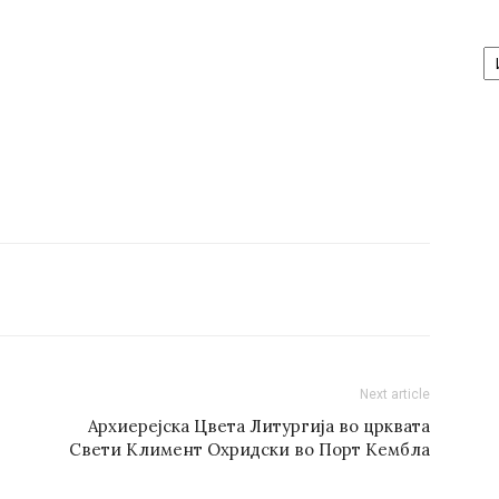
А
/
Ar
Next article
Архиерејска Цвета Литургија во црквата
Свети Климент Охридски во Порт Кембла