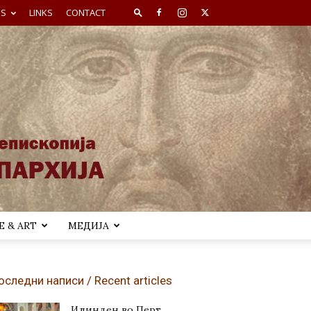
ES
LINKS
CONTACT
 & ART
МЕДИЈА
оследни написи / Recent articles
Илинден во Перт