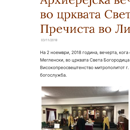
во црквата Све
Пречиста во Л
03/11/2018
На 2 ноември, 2018 година, вечерта, ког
Мегленски, во црквата Света Богородица 
Високопреосвештенство митрополитот г.
богослужба.