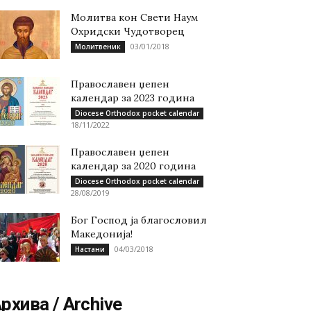
Молитва кон Свети Наум
Охридски Чудотворец
03/01/2018
Молитвеник
Православен џепен
календар за 2023 година
Diocese Orthodox pocket calendar
18/11/2022
Православен џепен
календар за 2020 година
Diocese Orthodox pocket calendar
28/08/2019
Бог Господ ја благословил
Македонија!
04/03/2018
Настани
рхива / Archive