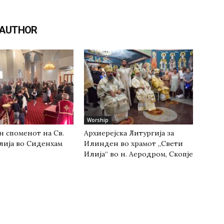
 AUTHOR
Worship
н споменот на Св.
Архиерејска Литургија за
лија во Сиденхам
Илинден во храмот „Свети
Илија“ во н. Аеродром, Скопје