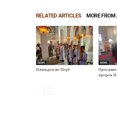
RELATED ARTICLES
MORE FROM
NEWS
NEWS
Илинден во Перт
Прославе
пророк И