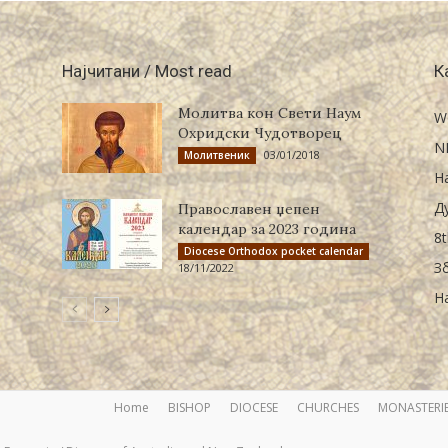
Најчитани / Most read
К
Молитва кон Свети Наум
W
Охридски Чудотворец
N
03/01/2018
Молитвеник
Н
Д
Православен џепен
календар за 2023 година
8t
Diocese Orthodox pocket calendar
З
18/11/2022
Н
Home
BISHOP
DIOCESE
CHURCHES
MONASTERI