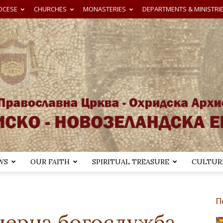
OCESE
CHURCHES
MONASTERIES
DEPARTMENTS & MINISTRI
WS
OUR FAITH
SPIRITUAL TREASURE
CULTURE
Австралиско-
П
черна богослужба