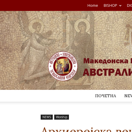
Home
BISHOP
DI
ПОЧЕТНА
NE
NEWS
Worship
Архиерејска ве