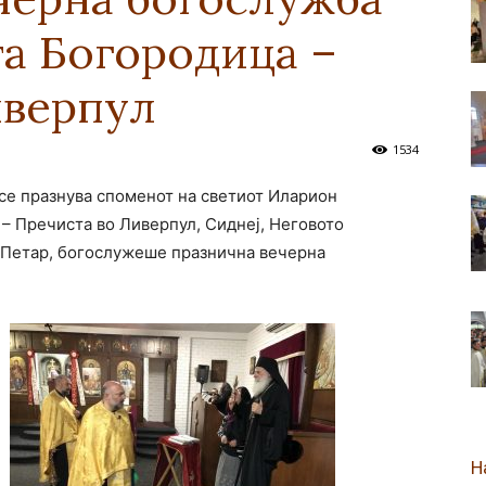
та Богородица –
новозеландска
иверпул
1534
а се празнува споменот на светиот Иларион
Епархија
– Пречиста во Ливерпул, Сиднеј, Неговото
 Петар, богослужеше празнична вечерна
Н