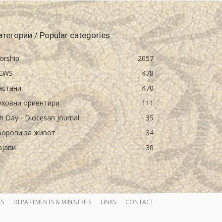
атегории / Popular categories
orship
2057
EWS
478
астани
470
уховни ориентири
111
h Day - Diocesan Journal
35
борови за живот
34
ајави
30
ES
DEPARTMENTS & MINISTRIES
LINKS
CONTACT