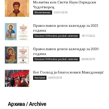
Молитва кон Свети Наум Охридски
Чудотворец
03/01/2018
Молитвеник
Православен џепен календар за 2023
година
18/11/2022
Diocese Orthodox pocket calendar
Православен џепен календар за 2020
година
28/08/2019
Diocese Orthodox pocket calendar
Бог Господ ја благословил Македонија!
04/03/2018
Настани
Архива / Archive