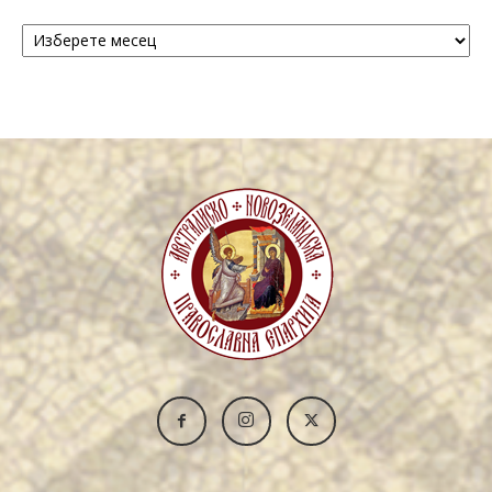
Архива
/
Archive