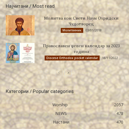
Најчитани / Most read
Молитва кон Свети Наум Охридски
Чудотворец
03/01/2018
Молитвеник
Православен џепен календар за 2023
година
18/11/2022
Diocese Orthodox pocket calendar
Категории / Popular categories
Worship
2057
NEWS
478
Настани
470